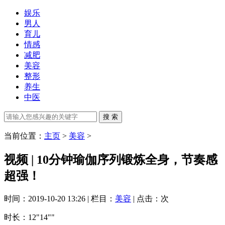
娱乐
男人
育儿
情感
减肥
美容
整形
养生
中医
当前位置：
主页
>
美容
>
视频 | 10分钟瑜伽序列锻炼全身，节奏感
超强！
时间：2019-10-20 13:26 | 栏目：
美容
| 点击：
次
时长
：12"14""