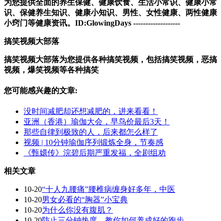
为您提供全面的养生保健、健康饮食、生活小常识、健康小常
识、保健养生知识、健康小知识、男性、女性健康、两性健康
小窍门等健康资讯。
ID:
GlowingDays
-------------------
搞笑视频大部落
搞笑视频大部落为您提供各种搞笑视频，包括搞笑视频，恶搞
视频，爆笑视频等各种搞笑
您可能感兴趣的文章:
没时间减肥却还想减肥的，进来看看！
亚洲（香港）瑜伽大会，早鸟价最后3天！
那些自律到极致的人，后来都怎么样了
视频 | 10分钟瑜伽序列锻炼全身，节奏感
《甄嬛传》浣碧后期严重发福，全剧组劝
相关文章
10-20
“十人九腰痛”腰椎病缠身好多年，中医
10-20
男女必看的“胸器”小宝典
10-20
为什么你没有腹肌？
10-20
防止三分钟热度，教你如何养成好的跑步